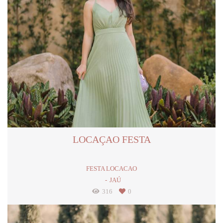
LOCAÇAO FESTA
FESTA LOCACAO
JAÚ
316
0