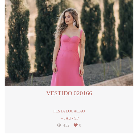
VESTIDO 020166
FESTA LOCACAO
JAÚ - SP
452
0