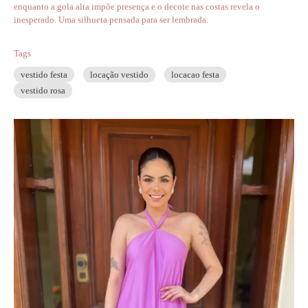
enquanto a gola alta impõe presença e o decote nas costas revela o
inesperado. Uma silhueta pensada para ser lembrada.
Tags
vestido festa
locação vestido
locacao festa
vestido rosa