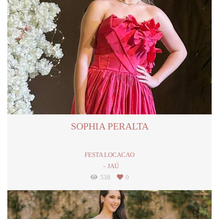
SOPHIA PERALTA
FESTA LOCACAO
JAÚ
538
0