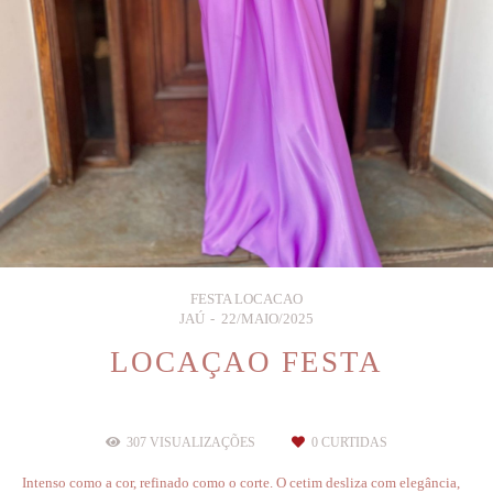
FESTA LOCACAO
JAÚ
22/MAIO/2025
LOCAÇAO FESTA
307
VISUALIZAÇÕES
0
CURTIDAS
Intenso como a cor, refinado como o corte. O cetim desliza com elegância,