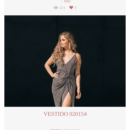
JAÚ
451
0
VESTIDO 020154