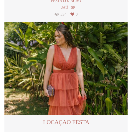
FESTA LOCACAO
JAÚ - SP
534
0
LOCAÇAO FESTA