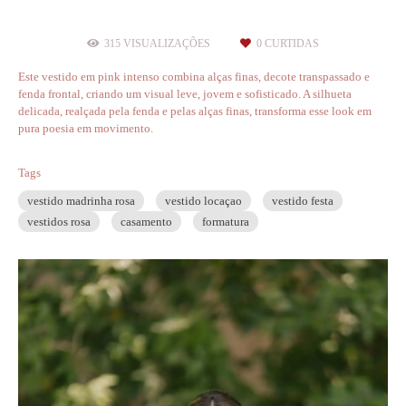
315
VISUALIZAÇÕES
0
CURTIDAS
Este vestido em pink intenso combina alças finas, decote transpassado e
fenda frontal, criando um visual leve, jovem e sofisticado. A silhueta
delicada, realçada pela fenda e pelas alças finas, transforma esse look em
pura poesia em movimento.
Tags
vestido madrinha rosa
vestido locaçao
vestido festa
vestidos rosa
casamento
formatura