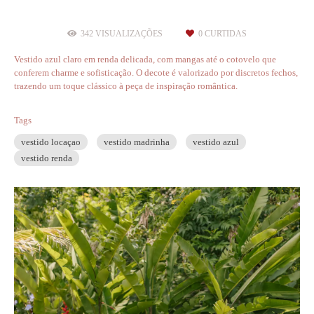
342
VISUALIZAÇÕES
0
CURTIDAS
Vestido azul claro em renda delicada, com mangas até o cotovelo que
conferem charme e sofisticação. O decote é valorizado por discretos fechos,
trazendo um toque clássico à peça de inspiração romântica.
Tags
vestido locaçao
vestido madrinha
vestido azul
vestido renda