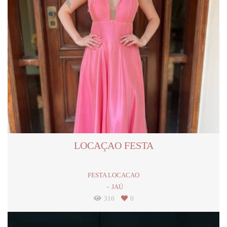
LOCAÇAO FESTA
FESTA LOCACAO
JAÚ
316
0