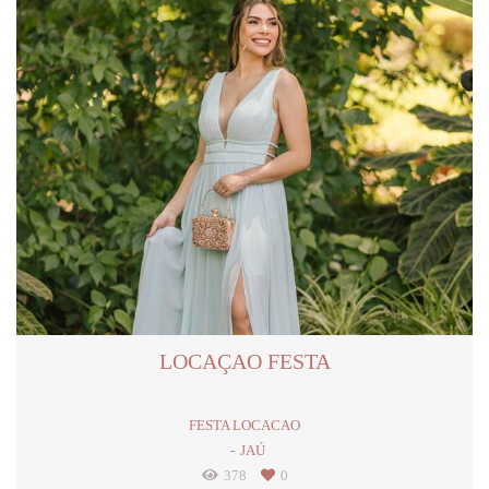
LOCAÇAO FESTA
FESTA LOCACAO
JAÚ
378
0