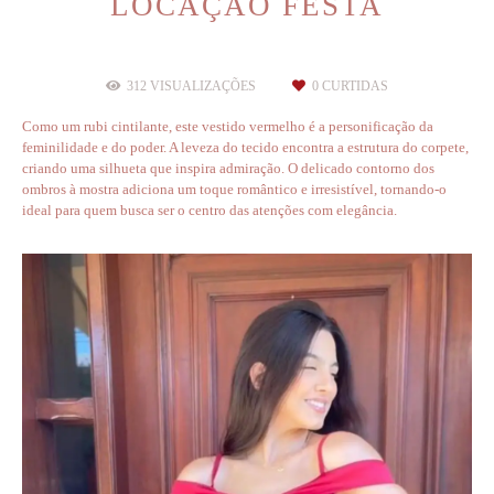
LOCAÇAO FESTA
312
VISUALIZAÇÕES
0
CURTIDAS
Como um rubi cintilante, este vestido vermelho é a personificação da
feminilidade e do poder. A leveza do tecido encontra a estrutura do corpete,
criando uma silhueta que inspira admiração. O delicado contorno dos
ombros à mostra adiciona um toque romântico e irresistível, tornando-o
ideal para quem busca ser o centro das atenções com elegância.