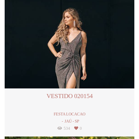
VESTIDO 020154
FESTA LOCACAO
JAÚ - SP
534
0