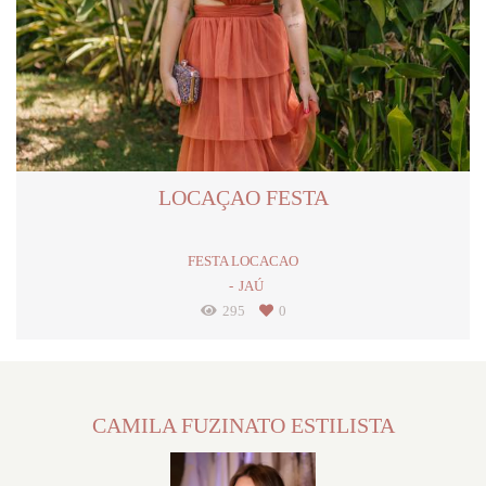
LOCAÇAO FESTA
FESTA LOCACAO
JAÚ
295
0
CAMILA FUZINATO ESTILISTA