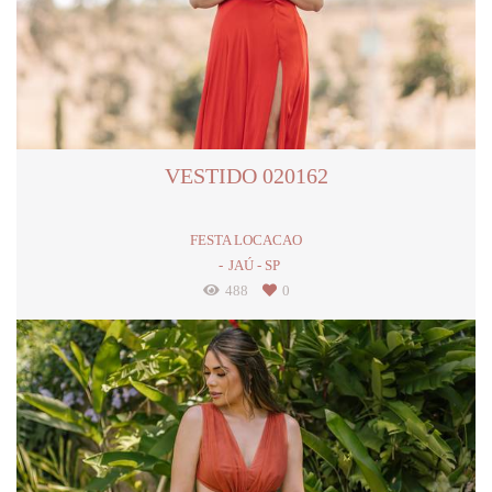
VESTIDO 020162
FESTA LOCACAO
JAÚ - SP
488
0