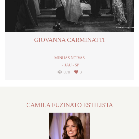
GIOVANNA CARMINATTI
MINHAS NOIVAS
JAU - SP
870
3
CAMILA FUZINATO ESTILISTA