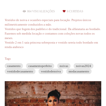
864
VISUALIZAÇÕES
6
CURTIDAS
V
estidos
de noiva e ocasiões especiais para locação. Projetos únicos
milimetricamente conduzidos a mão.
Vestidos que fogem dos padrões e do tradicional. Da alfaiataria ao bordado.
Fazemos sob medida locação e contamos com coleções novas todos os
meses.
Vestido 2 em 1 saia princesa sobreposta e vestido sereia todo bordado em
renda arabesco
Tags
casamento
casamentoperfeito
noivas
noivas2024
vestidodecasamento
vestidodenoiva
modacasamento