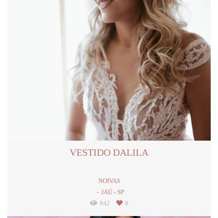
VESTIDO DALILA
NOIVAS
JAÚ - SP
942
8