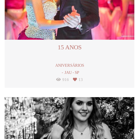
15 ANOS
ANIVERSÁRIOS
JAU - SP
916
13