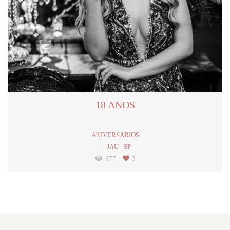
18 ANOS
ANIVERSÁRIOS
JAU - SP
877
3