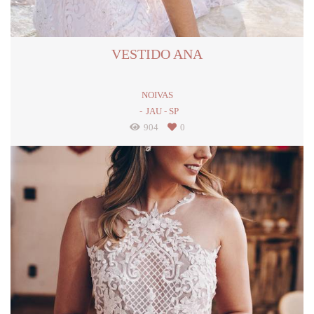
VESTIDO ANA
NOIVAS
JAU - SP
904
0