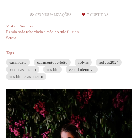
973
VISUALIZAÇÕES
7
CURTIDAS
Vestido Andressa
Renda toda rebordada a mão no tule ilusion
Sereia
Tags
casamento
casamentoperfeito
noivas
noivas2024
modacasamento
vestido
vestidodenoiva
vestidodecasamento