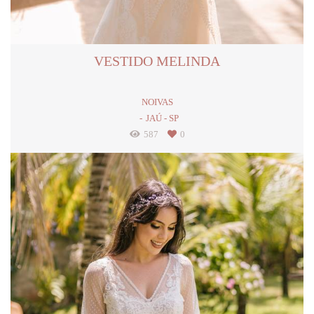
VESTIDO MELINDA
NOIVAS
JAÚ - SP
587
0