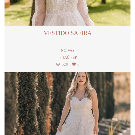
VESTIDO SAFIRA
NOIVAS
JAÚ - SP
520
0