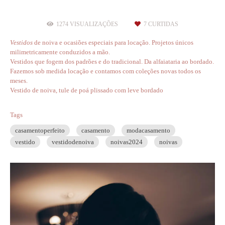
1274
VISUALIZAÇÕES
7
CURTIDAS
V
estidos
de noiva e ocasiões especiais para locação. Projetos únicos
milimetricamente conduzidos a mão.
Vestidos que fogem dos padrões e do tradicional. Da alfaiataria ao bordado.
Fazemos sob medida locação e contamos com coleções novas todos os
meses.
Vestido de noiva, tule de poá plissado com leve bordado
Tags
casamentoperfeito
casamento
modacasamento
vestido
vestidodenoiva
noivas2024
noivas