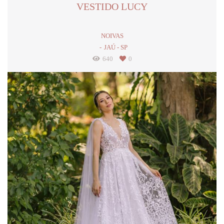
VESTIDO LUCY
NOIVAS
JAÚ - SP
640
0