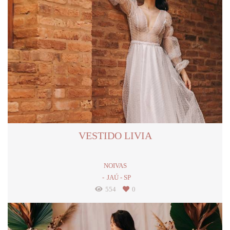
VESTIDO LIVIA
NOIVAS
JAÚ - SP
554
0