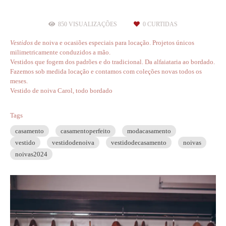
850
VISUALIZAÇÕES
0
CURTIDAS
V
estidos
de noiva e ocasiões especiais para locação. Projetos únicos
milimetricamente conduzidos a mão.
Vestidos que fogem dos padrões e do tradicional. Da alfaiataria ao bordado.
Fazemos sob medida locação e contamos com coleções novas todos os
meses.
Vestido de noiva Carol, todo bordado
Tags
casamento
casamentoperfeito
modacasamento
vestido
vestidodenoiva
vestidodecasamento
noivas
noivas2024