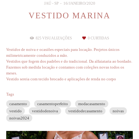
JAÚ - SP
16/JANEIRO/2020
VESTIDO MARINA
825
VISUALIZAÇÕES
0
CURTIDAS
V
estidos
de noiva e ocasiões especiais para locação. Projetos únicos
milimetricamente conduzidos a mão.
Vestidos que fogem dos padrões e do tradicional. Da alfaiataria ao bordado.
Fazemos sob medida locação e contamos com coleções novas todos os
meses.
Vestido sereia com tecido brocado e aplicações de renda no corpo
Tags
casamento
casamentoperfeito
modacasamento
vestido
vestidodenoiva
vestidodecasamento
noivas
noivas2024