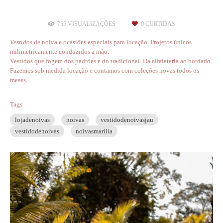
755
VISUALIZAÇÕES
0
CURTIDAS
V
estidos
de noiva e ocasiões especiais para locação. Projetos únicos
milimetricamente conduzidos a mão.
Vestidos que fogem dos padrões e do tradicional. Da alfaiataria ao bordado.
Fazemos sob medida locação e contamos com coleções novas todos os
meses.
Tags
lojadenoivas
noivas
vestidodenoivasjau
vestidodenoivas
noivasmarilia