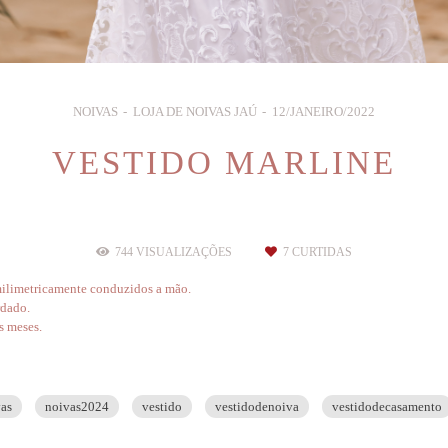
NOIVAS
LOJA DE NOIVAS JAÚ
12/JANEIRO/2022
VESTIDO MARLINE
744
VISUALIZAÇÕES
7
CURTIDAS
 milimetricamente conduzidos a mão.
rdado.
s meses.
as
noivas2024
vestido
vestidodenoiva
vestidodecasamento