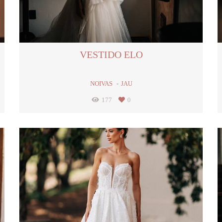
VESTIDO ELO
NOIVAS
JAU
177
0