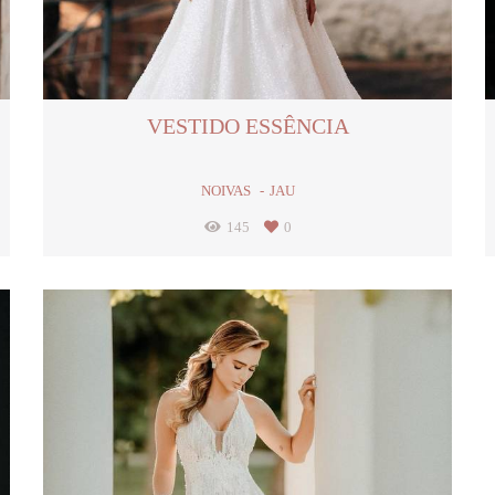
VESTIDO ESSÊNCIA
NOIVAS
JAU
145
0