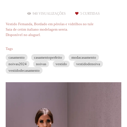
940
VISUALIZAÇÕES
5
CURTIDAS
Vestido Fernanda, Bordado em pérolas e vidrilhos no tule
Saia de cetim italiano modelagem sereia.
Disponível no aluguel.
Tags
casamento
casamentoperfeito
modacasamento
noivas2024
noivas
vestido
vestidodenoiva
vestidodecasamento