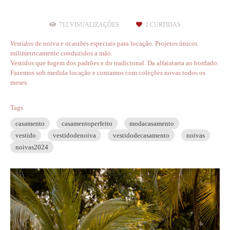
712
VISUALIZAÇÕES
1
CURTIDAS
V
estidos
de noiva e ocasiões especiais para locação. Projetos únicos
milimetricamente conduzidos a mão.
Vestidos que fogem dos padrões e do tradicional. Da alfaiataria ao bordado.
Fazemos sob medida locação e contamos com coleções novas todos os
meses.
Tags
casamento
casamentoperfeito
modacasamento
vestido
vestidodenoiva
vestidodecasamento
noivas
noivas2024