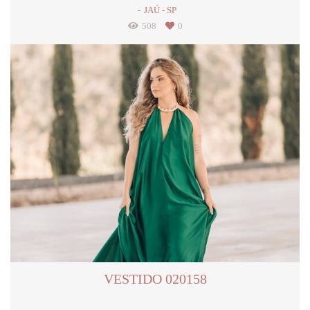
JAÚ - SP
508
0
VESTIDO 020158