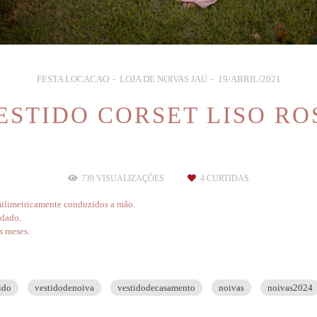
FESTA LOCACAO
LOJA DE NOIVAS JAÚ
19/ABRIL/2021
ESTIDO CORSET LISO RO
739
VISUALIZAÇÕES
4
CURTIDAS
 milimetricamente conduzidos a mão.
rdado.
s meses.
ido
vestidodenoiva
vestidodecasamento
noivas
noivas2024