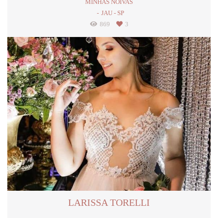
MINHAS NOIVAS
JAU - SP
869
3
LARISSA TORELLI