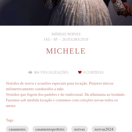
MINHAS NOIVAS
JAÚ - SP
26/JULHO/2018
MICHELE
904
VISUALIZAÇÕES
0
CURTIDAS
V
estidos
de noiva e ocasiões especiais para locação. Projetos únicos
milimetricamente conduzidos a mão.
Vestidos que fogem dos padrões e do tradicional. Da alfaiataria ao bordado.
Fazemos sob medida locação e contamos com coleções novas todos os
meses.
Tags
casamento
casamentoperfeito
noivas
noivas2024