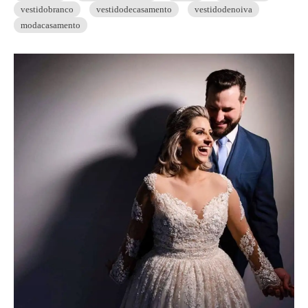
vestidobranco
vestidodecasamento
vestidodenoiva
modacasamento