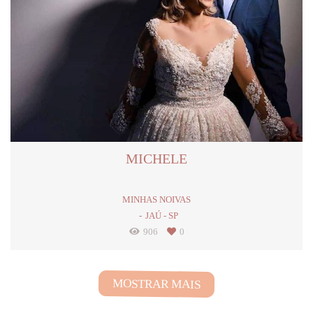
MICHELE
MINHAS NOIVAS
JAÚ - SP
906
0
MOSTRAR MAIS