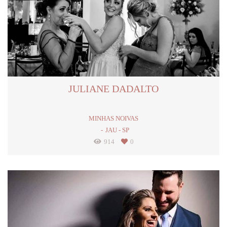
JULIANE DADALTO
MINHAS NOIVAS
JAU - SP
914
0