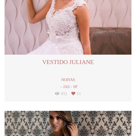
VESTIDO JULIANE
NOIVAS
JAU - SP
951
11