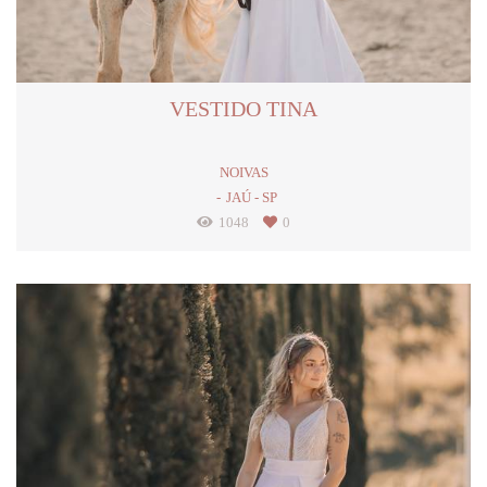
VESTIDO TINA
NOIVAS
JAÚ - SP
1048
0