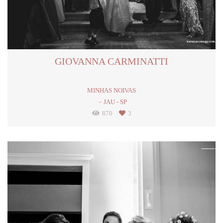
GIOVANNA CARMINATTI
MINHAS NOIVAS
JAU - SP
870
3